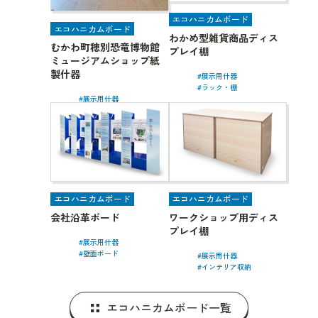
エコハニカムボード
エコハニカムボード
わかめ型雑貨商品ディス
むかわ町穂別恐竜博物館
プレイ棚
ミュージアムショップ紙
製什器
展示用什器
ラック・棚
展示用什器
エコハニカムボード
エコハニカムボード
会社沿革ボード
ワークショップ用ディス
プレイ棚
展示用什器
壁面ボード
展示用什器
インテリア収納
エコハニカムボード一覧