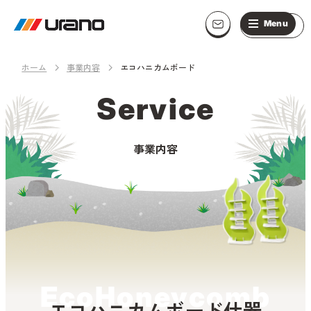
ホーム
事業内容
エコハニカムボード
S
e
r
v
i
c
e
事業内容
EcoHoneycomb
エコハニカムボード什器