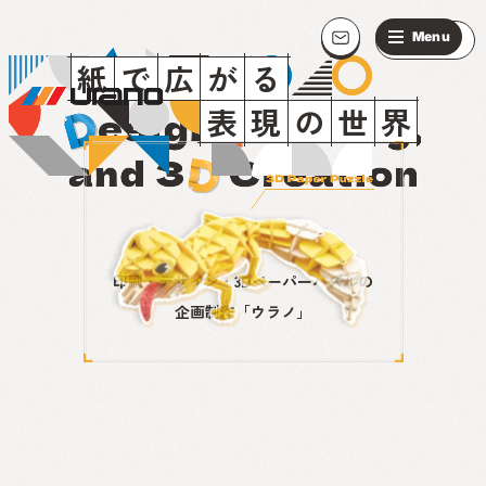
紙
で
広
が
る
表
現
の
世
界
印刷・デザイン・3Dペーパーパズルの
企画制作「ウラノ」