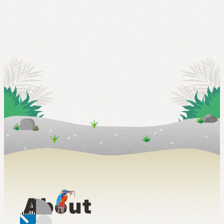
A
b
o
u
t