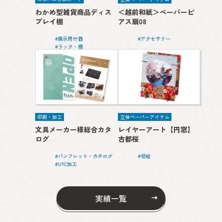
わかめ型雑貨商品ディス
＜越前和紙＞ペーパーピ
プレイ棚
アス扇08
展示用什器
アクセサリー
ラック・棚
印刷・加工
立体ペーパーアイテム
文具メーカー様総合カタ
レイヤーアート【円窓】
ログ
古都桜
パンフレット・カタログ
切絵
UTC加工
実績一覧