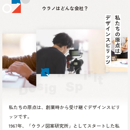
ウラノはどんな会社？
s
n
r
i
i
t
s
p
S
g
e
i
D
私たちの原点は、創業時から受け継ぐデザインスピリ
ッツです。
1967年、「ウラノ図案研究所」としてスタートした私