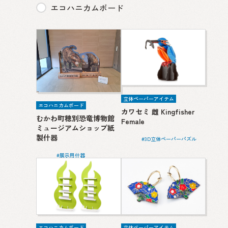
エコハニカムボード
立体ペーパーアイテム
エコハニカムボード
カワセミ 雌 Kingfisher
むかわ町穂別恐竜博物館
Female
ミュージアムショップ紙
製什器
3D立体ペーパーパズル
展示用什器
エコハニカムボード
立体ペーパーアイテム